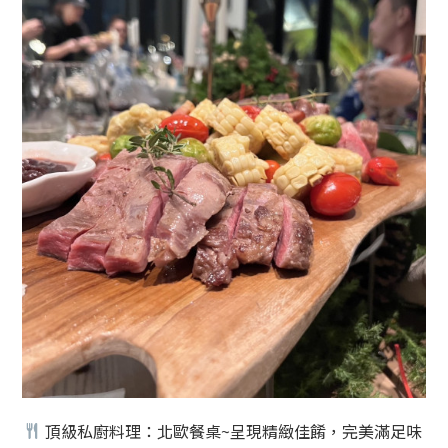
頂級私廚料理：北歐餐桌~呈現精緻佳餚，完美滿足味