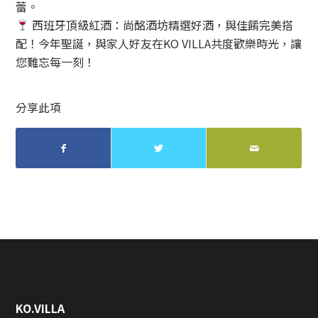
蕾。
西班牙頂級紅酒：尚酩酒坊精選好酒，與佳餚完美搭
配！今年聖誕，與家人好友在KO VILLA共度歡樂時光，讓
您難忘每一刻！
分享此項
KO.VILLA